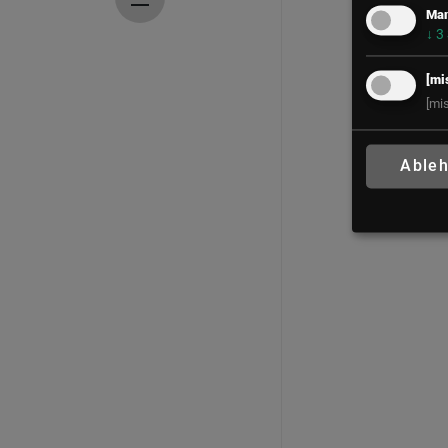
Mar
↓
3
[mi
[mi
Able