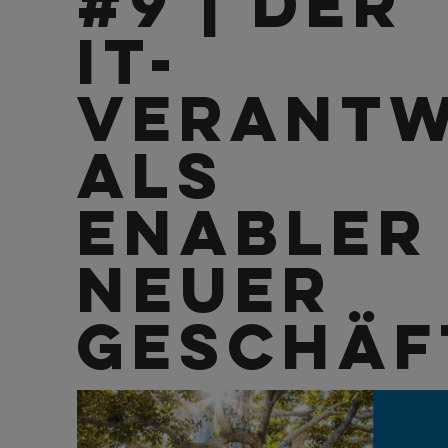
#9 | Der
IT-
Verantw
als
Enabler
neuer
Geschäf