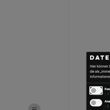
Dat
Hier können 
die als „Imme
Informationen
Fun
↓
1
Ana
↓
2