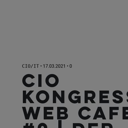
CIO/IT
• 17.03.2021 • 0
CIO
Kongres
Web Caf