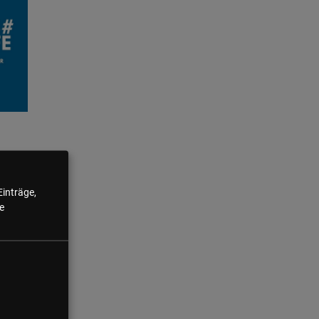
Einträge,
e
:in