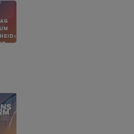
n
rag
zum
heid:
ne-
ices
hleunigen