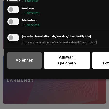
↓
1
Service
Analyse
CIO/IT
• 4 Minuten
↓
2
Services
Die Illusion der Technologie:
Marketing
↓
3
Services
Warum KI-Projekte ohne
psychol...
[missing translation: de/service/disableAll/title]
[missing translation: de/service/disableAll/description]
Auswahl
Ablehnen
speichern
akz
CIO/IT
• 3 Minuten
Kontrollverlust oder KI-
Lähmung?