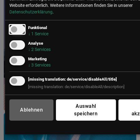
Website erforderlich.
Weitere Informationen finden Sie in unserer
Datenschutzerklärung
.
Funktional
↓
1
Service
Analyse
↓
2
Services
Marketing
↓
3
Services
[missing translation: de/service/disableAll/title]
[missing translation: de/service/disableAll/description]
Auswahl
Ablehnen
CIO Kongress
speichern
akz
11. – 13. Oktober 2026
Congress Loipersdorf