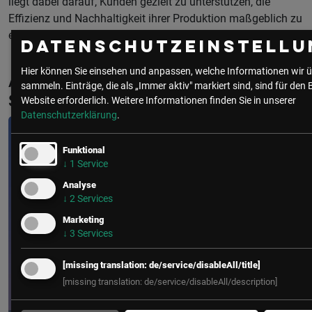
liegt dabei darauf, Kunden gezielt zu unterstützen, die
Effizienz und Nachhaltigkeit ihrer Produktion maßgeblich zu
erhöhen.
Datenschutzeinstellu
Hier können Sie einsehen und anpassen, welche Informationen wir ü
Aktuelle & Vergangene Events mit
sammeln. Einträge, die als „Immer aktiv" markiert sind, sind für den 
Sophie Hirschlehner
Website erforderlich.
Weitere Informationen finden Sie in unserer
Datenschutzerklärung
.
Funktional
↓
1
Service
Analyse
↓
2
Services
Marketing
↓
3
Services
[missing translation: de/service/disableAll/title]
[missing translation: de/service/disableAll/description]