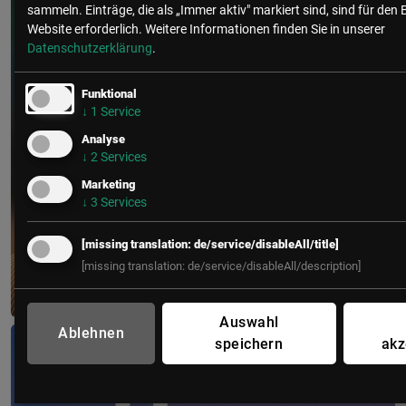
sammeln. Einträge, die als „Immer aktiv" markiert sind, sind für den 
Website erforderlich.
Weitere Informationen finden Sie in unserer
Datenschutzerklärung
.
Funktional
↓
1
Service
Analyse
↓
2
Services
Marketing
↓
3
Services
[missing translation: de/service/disableAll/title]
[missing translation: de/service/disableAll/description]
Auswahl
Data Business Forum
Ablehnen
speichern
akz
15. April 2027
LE MÉRIDIEN VIENNA