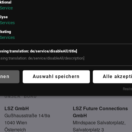
ktional
Service
lyse
Services
keting
Services
ssing translation: de/service/disableAll/title]
ssing translation: de/service/disableAll/description]
hnen
Auswahl speichern
Alle akzept
f
Realis
UNSER BÜRO
LSZ GmbH
LSZ Future Connections
Gußhausstraße 14/9a
GmbH
1040 Wien
Mindspace Salvatorplatz,
Österreich
Salvatorplatz 3