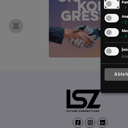
Fun
↓
1
Ana
↓
2
Mar
↓
3
[mi
[mi
CIO Kongress
11. – 13. Oktober 2026
Able
Congress Loipersdor