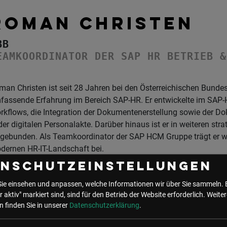
ROMAN CHRISTEN
BB
EAMKOORDINATOR DER SAP HR BETRIEB &
man Christen ist seit 28 Jahren bei den Österreichischen Bunde
fassende Erfahrung im Bereich SAP-HR. Er entwickelte im SA
rkflows, die Integration der Dokumentenerstellung sowie der 
der digitalen Personalakte. Darüber hinaus ist er in weiteren str
ngebunden. Als Teamkoordinator der SAP HCM Gruppe trägt er we
dernen HR-IT-Landschaft bei.
enschutzeinstellungen
e Events mit Roman Christen
Sie einsehen und anpassen, welche Informationen wir über Sie sammeln. 
r aktiv" markiert sind, sind für den Betrieb der Website erforderlich.
Weiter
 finden Sie in unserer
Datenschutzerklärung
.