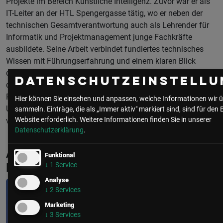
Projekte im Bereich Künstliche Intelligenz. Zuvor war er als
IT-Leiter an der HTL Spengergasse tätig, wo er neben der
technischen Gesamtverantwortung auch als Lehrender für
Informatik und Projektmanagement junge Fachkräfte
ausbildete. Seine Arbeit verbindet fundiertes technisches
Wissen mit Führungserfahrung und einem klaren Blick
dafür, wie digitale Lösungen Mehrwert stiften. Im Rahmen
Datenschutzeinstellu
des Workshops gibt er seine Erfahrungen und
Praxiseinblicke weiter, um Impulse für den erfolgreichen
Hier können Sie einsehen und anpassen, welche Informationen wir ü
Umgang mit IT-Management und Zukunftstechnologien zu
sammeln. Einträge, die als „Immer aktiv" markiert sind, sind für den 
Website erforderlich.
Weitere Informationen finden Sie in unserer
vermitteln.
Datenschutzerklärung
.
Aktuelle & Vergangene Events mit René
Funktional
↓
1
Service
Pranz
Analyse
↓
2
Services
Marketing
↓
3
Services