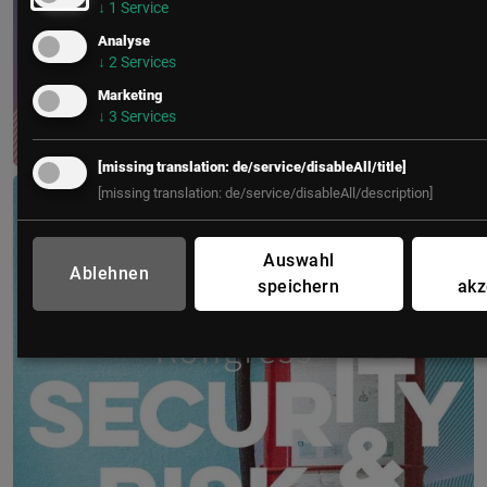
↓
1
Service
Analyse
↓
2
Services
Marketing
↓
3
Services
[missing translation: de/service/disableAll/title]
Digital Public Summit Austria
[missing translation: de/service/disableAll/description]
8. September 2026
Haus der Ingenieure, Wien
Auswahl
Ablehnen
speichern
akz