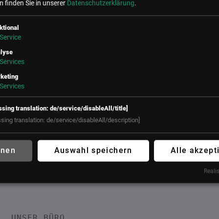
 finden Sie in unserer
Datenschutzerklärung
.
 Events mit Peter Filzmaier
ktional
Service
lyse
Services
keting
Services
ssing translation: de/service/disableAll/title]
ssing translation: de/service/disableAll/description]
hnen
Auswahl speichern
Alle akzept
Realis
f
UNSER BÜRO