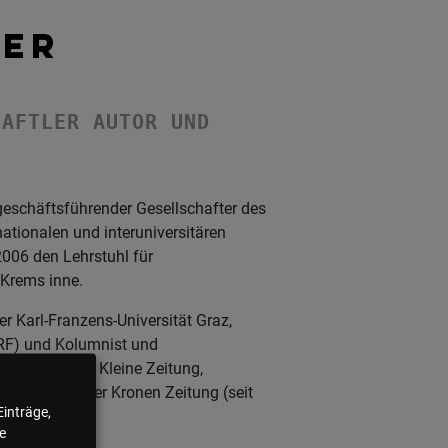
TER
HAFTLER AUTOR UND
7 geschäftsführender Gesellschafter des
nationalen und interuniversitären
006 den Lehrstuhl für
 Krems inne.
r Karl-Franzens-Universität Graz,
ORF) und Kolumnist und
derzeitungen Kleine Zeitung,
s 2015) und der Kronen Zeitung (seit
Einträge,
e