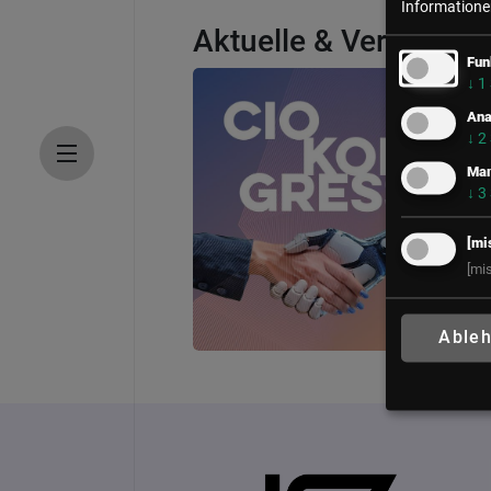
Informationen
Aktuelle & Vergangene
Fun
↓
1
Ana
↓
2
Mar
↓
3
[mi
[mi
Able
CIO Kongress
11. – 13. Oktober 2026
Congress Loipersdor