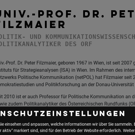
UNIV.-PROF. DR. PE
FILZMAIER
OLITIK- UND KOMMUNIKATIONSWISSENSC
OLITIKANALYTIKER DES ORF
iv.-Prof. Dr. Peter Filzmaier, geboren 1967 in Wien, ist seit 200
stituts für Strategieanalysen (ISA) in Wien. Im Rahmen des inter
tzwerks Politische Kommunikation (netPOL) hat Filzmaier seit 2
mokratiestudien und Politikforschung an der Donau-Universität
it 2010 ist er auch Professor für Politische Kommunikation an de
wie zudem Politikanalytiker des Österreichischen Rundfunks (
stkommentator in Der Standard (2003 bis 2008), den Bundeslän
enschutzeinstellungen
erösterreichische Nachrichten, Salzburger Nachrichten (2008 bi
Sie einsehen und anpassen, welche Informationen wir über Sie sammeln. 
15).
r aktiv" markiert sind, sind für den Betrieb der Website erforderlich.
Weiter