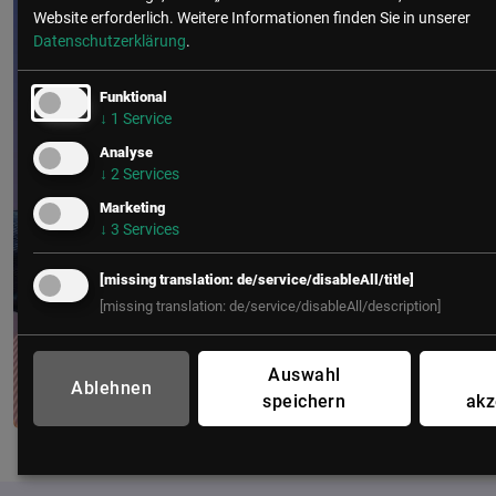
Website erforderlich.
Weitere Informationen finden Sie in unserer
Datenschutzerklärung
.
Funktional
↓
1
Service
Analyse
↓
2
Services
Marketing
↓
3
Services
[missing translation: de/service/disableAll/title]
[missing translation: de/service/disableAll/description]
Auswahl
Ablehnen
speichern
akz
CIO Kongress
11. – 13. Oktober 2026