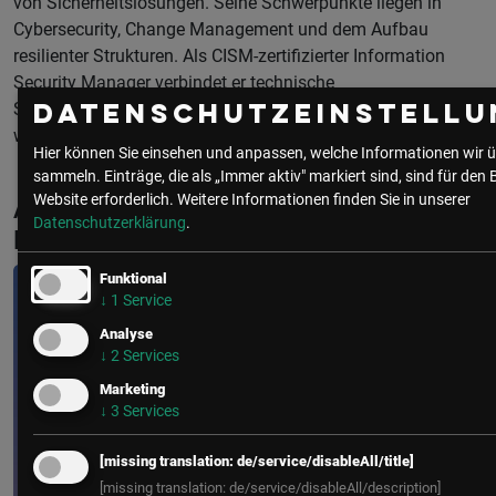
von Sicherheitslösungen. Seine Schwerpunkte liegen in
Cybersecurity, Change Management und dem Aufbau
resilienter Strukturen. Als CISM-zertifizierter Information
Security Manager verbindet er technische
Sicherheitsanforderungen mit organisatorischen und
Datenschutzeinstellu
wirtschaftlichen Aspekten.
Hier können Sie einsehen und anpassen, welche Informationen wir ü
sammeln. Einträge, die als „Immer aktiv" markiert sind, sind für den 
Website erforderlich.
Weitere Informationen finden Sie in unserer
Aktuelle & Vergangene Events mit
Datenschutzerklärung
.
Michael Jurkovic
Funktional
↓
1
Service
Analyse
↓
2
Services
Marketing
↓
3
Services
[missing translation: de/service/disableAll/title]
[missing translation: de/service/disableAll/description]