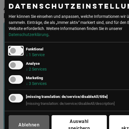
Datenschutzeinstellu
Aktuelle & Vergangene Events mit
Marlene Wagner
Hier können Sie einsehen und anpassen, welche Informationen wir ü
sammeln. Einträge, die als „Immer aktiv" markiert sind, sind für den 
Website erforderlich.
Weitere Informationen finden Sie in unserer
Datenschutzerklärung
.
Funktional
↓
1
Service
Analyse
↓
2
Services
Marketing
↓
3
Services
[missing translation: de/service/disableAll/title]
[missing translation: de/service/disableAll/description]
Auswahl
Ablehnen
speichern
akz