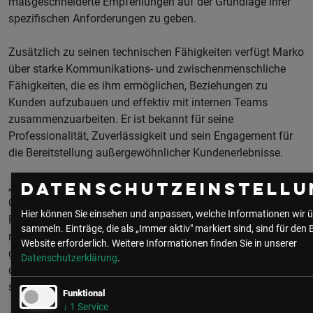
maßgeschneiderte Empfehlungen auf der Grundlage ihrer
spezifischen Anforderungen zu geben.
Zusätzlich zu seinen technischen Fähigkeiten verfügt Marko
über starke Kommunikations- und zwischenmenschliche
Fähigkeiten, die es ihm ermöglichen, Beziehungen zu
Kunden aufzubauen und effektiv mit internen Teams
zusammenzuarbeiten. Er ist bekannt für seine
Professionalität, Zuverlässigkeit und sein Engagement für
die Bereitstellung außergewöhnlicher Kundenerlebnisse.
„Es liegt mir am Herzen, Kunden dabei zu helfen, ihre
Datenschutzeinstellu
Geschäftsziele zu erreichen und ihre
Hier können Sie einsehen und anpassen, welche Informationen wir ü
Personalmanagementprozesse durch innovative und
sammeln. Einträge, die als „Immer aktiv" markiert sind, sind für den 
maßgeschneiderte Softwarelösungen zu optimieren. Ich
Website erforderlich.
Weitere Informationen finden Sie in unserer
glaube, dass wir gemeinsam ein Umfeld schaffen können,
Datenschutzerklärung
.
das jeden Mitarbeiter in den Mittelpunkt des Unternehmens
stellt und seine täglichen Erfahrungen verbessert“.
Funktional
↓
1
Service