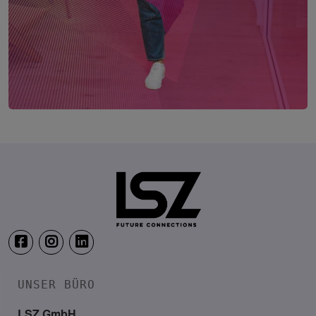
FUTURE OF WORK – der HR-Kongress
12. – 13. Mai 2027
Location: Coming soon!
UNSER BÜRO
LSZ GmbH