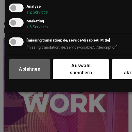
Analyse
↓
2
Services
Aktuelle & Vergangene Events mit Marko
Marketing
↓
3
Services
Mandic
[missing translation: de/service/disableAll/title]
[missing translation: de/service/disableAll/description]
Auswahl
Ablehnen
speichern
akz