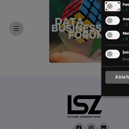
Fun
↓
1
Ana
↓
2
Mar
↓
3
[mi
[mi
Data Business Forum
Able
15. April 2027
LE MÉRIDIEN VIENNA