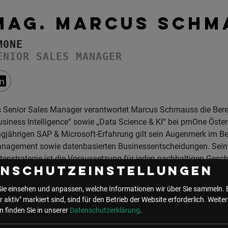
MAG. MARCUS SCHM
M0NE
ENIOR SALES MANAGER
s Senior Sales Manager verantwortet Marcus Schmauss die Bere
usiness Intelligence“ sowie „Data Science & KI“ bei pmOne Öster
ngjährigen SAP & Microsoft-Erfahrung gilt sein Augenmerk im B
nagement sowie datenbasierten Businessentscheidungen. Sein p
tenstrategie ist die Voraussetzung für jeden nachhaltigen Gesch
enschutzeinstellungen
Sie einsehen und anpassen, welche Informationen wir über Sie sammeln. 
ne Events mit Marcus Schmauss
r aktiv" markiert sind, sind für den Betrieb der Website erforderlich.
Weiter
 finden Sie in unserer
Datenschutzerklärung
.