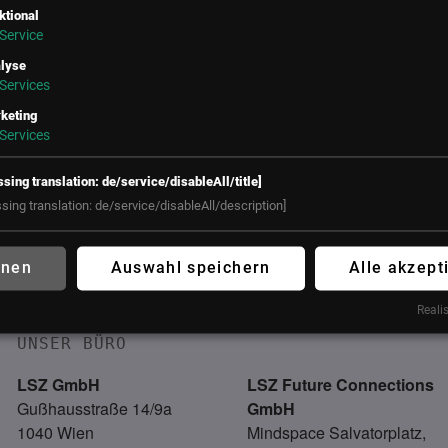
ktional
Service
lyse
Services
keting
Services
ssing translation: de/service/disableAll/title]
ssing translation: de/service/disableAll/description]
hnen
Auswahl speichern
Alle akzept
Realis
UNSER BÜRO
LSZ GmbH
LSZ Future Connections
Gußhausstraße 14/9a
GmbH
1040 Wien
Mindspace Salvatorplatz,