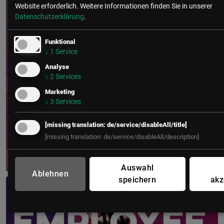
Website erforderlich.
Weitere Informationen finden Sie in unserer
Datenschutzerklärung
.
Funktional
↓
1
Service
Analyse
↓
2
Services
Marketing
↓
3
Services
[missing translation: de/service/disableAll/title]
[missing translation: de/service/disableAll/description]
Auswahl
Ablehnen
Employee Experience Champion Award
speichern
akz
12. November 2026
ThirtyFive, Wien