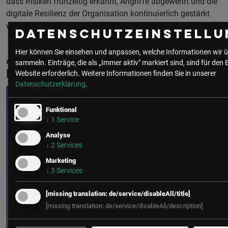
dass Risiken frühzeitig erkannt, Angriffe abgewehrt und die
digitale Resilienz der Organisation kontinuierlich gestärkt
werden.
Datenschutzeinstellu
Hier können Sie einsehen und anpassen, welche Informationen wir ü
Aktuelle & Vergangene Events mit Henri
sammeln. Einträge, die als „Immer aktiv" markiert sind, sind für den 
Muhaxhiri
Website erforderlich.
Weitere Informationen finden Sie in unserer
Datenschutzerklärung
.
Funktional
↓
1
Service
Analyse
↓
2
Services
Marketing
↓
3
Services
[missing translation: de/service/disableAll/title]
[missing translation: de/service/disableAll/description]