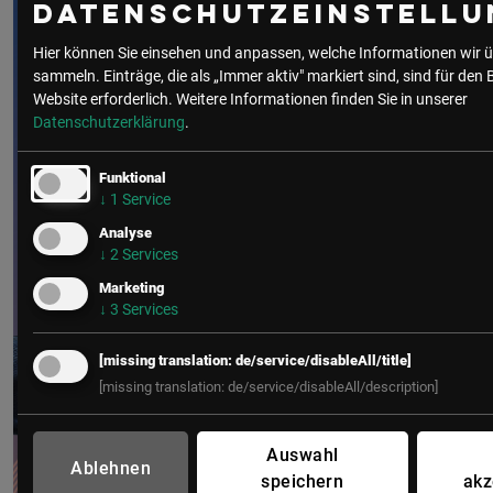
Datenschutzeinstellu
Hier können Sie einsehen und anpassen, welche Informationen wir ü
sammeln. Einträge, die als „Immer aktiv" markiert sind, sind für den 
Website erforderlich.
Weitere Informationen finden Sie in unserer
Datenschutzerklärung
.
Funktional
↓
1
Service
Analyse
↓
2
Services
Marketing
↓
3
Services
[missing translation: de/service/disableAll/title]
[missing translation: de/service/disableAll/description]
Auswahl
Ablehnen
speichern
akz