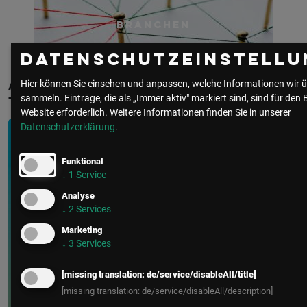
Branchen
Datenschutzeinstellu
Aktuelle & Vergangene Events mit Georg
Hier können Sie einsehen und anpassen, welche Informationen wir ü
sammeln. Einträge, die als „Immer aktiv" markiert sind, sind für den 
Tuder
Website erforderlich.
Weitere Informationen finden Sie in unserer
Datenschutzerklärung
.
Funktional
↓
1
Service
Analyse
↓
2
Services
Marketing
↓
3
Services
[missing translation: de/service/disableAll/title]
[missing translation: de/service/disableAll/description]