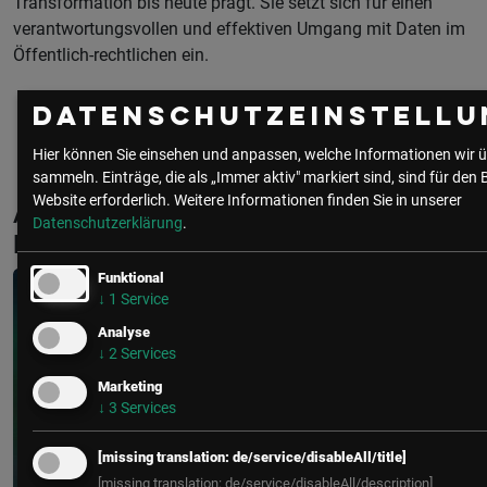
Transformation bis heute prägt. Sie setzt sich für einen
verantwortungsvollen und effektiven Umgang mit Daten im
Öffentlich-rechtlichen ein.
Datenschutzeinstellu
Hier können Sie einsehen und anpassen, welche Informationen wir ü
sammeln. Einträge, die als „Immer aktiv" markiert sind, sind für den 
Website erforderlich.
Weitere Informationen finden Sie in unserer
Aktuelle & Vergangene Events mit Carina
Datenschutzerklärung
.
Rogl
Funktional
↓
1
Service
Analyse
↓
2
Services
Marketing
↓
3
Services
[missing translation: de/service/disableAll/title]
[missing translation: de/service/disableAll/description]