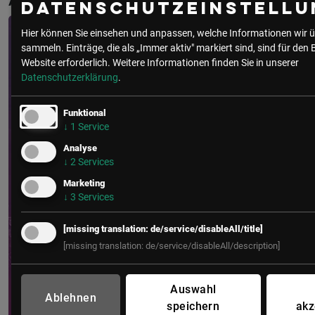
Alwes
Datenschutzeinstellu
Hier können Sie einsehen und anpassen, welche Informationen wir ü
sammeln. Einträge, die als „Immer aktiv" markiert sind, sind für den 
Website erforderlich.
Weitere Informationen finden Sie in unserer
Datenschutzerklärung
.
Funktional
↓
1
Service
Analyse
↓
2
Services
Marketing
↓
3
Services
[missing translation: de/service/disableAll/title]
[missing translation: de/service/disableAll/description]
Auswahl
Ablehnen
speichern
akz