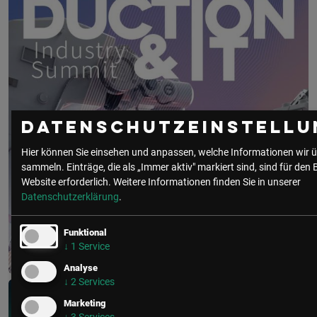
Datenschutzeinstellu
Hier können Sie einsehen und anpassen, welche Informationen wir ü
sammeln. Einträge, die als „Immer aktiv" markiert sind, sind für den 
Website erforderlich.
Weitere Informationen finden Sie in unserer
Datenschutzerklärung
.
Funktional
↓
1
Service
Analyse
Production & IT Graz
↓
2
Services
Marketing
19. Mai 2027