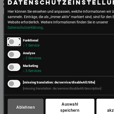
Aktuelle & Vergangene Events mit Amit
Datenschutzeinstellu
Verma
Hier können Sie einsehen und anpassen, welche Informationen wir ü
sammeln. Einträge, die als „Immer aktiv" markiert sind, sind für den 
Website erforderlich.
Weitere Informationen finden Sie in unserer
Datenschutzerklärung
.
Funktional
↓
1
Service
Analyse
↓
2
Services
Marketing
↓
3
Services
[missing translation: de/service/disableAll/title]
[missing translation: de/service/disableAll/description]
Auswahl
Ablehnen
speichern
akz