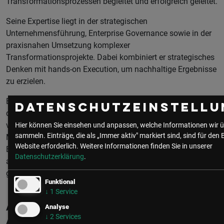
Transformationsprozessen begleitet und erfolgreich geleitet.
Seine Expertise liegt in der strategischen
Unternehmensführung, Enterprise Governance sowie in der
praxisnahen Umsetzung komplexer
Transformationsprojekte. Dabei kombiniert er strategisches
Denken mit hands-on Execution, um nachhaltige Ergebnisse
zu erzielen.
Besonderes Interesse gilt den Themen Künstliche Intelligenz,
Datenschutzeinstellu
datengetriebene Entscheidungsfindung und Modernisierung
von Unternehmens- und IT-Architekturen. Als Autor von zwei
Hier können Sie einsehen und anpassen, welche Informationen wir ü
sammeln. Einträge, die als „Immer aktiv" markiert sind, sind für den 
Management-Büchern hat er sein Wissen und seine
Website erforderlich.
Weitere Informationen finden Sie in unserer
Erfahrungen auch wissenschaftlich und praxisorientiert
Datenschutzerklärung
.
aufbereitet und einem breiten Publikum zugänglich
gemacht.
Funktional
↓
1
Service
Aktuelle & Vergangene Events mit
Analyse
↓
2
Services
Alexander Nyiri