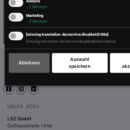
Analyse
↓
2
Services
Web Café #10: Best Practice Case |
Marketing
Single Point of Entry bei...
↓
3
Services
[missing translation: de/service/disableAll/title]
[missing translation: de/service/disableAll/description]
Auswahl
Ablehnen
speichern
akz
UNSER BÜRO
LSZ GmbH
Gußhausstraße 14/9a