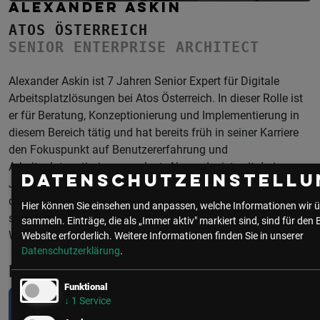
ALEXANDER ASKIN
ATOS ÖSTERREICH
SENIOR ENTERPRISE ARCHITECT
Alexander Askin ist 7 Jahren Senior Expert für Digitale
Arbeitsplatzlösungen bei Atos Österreich. In dieser Rolle ist
er für Beratung, Konzeptionierung und Implementierung in
diesem Bereich tätig und hat bereits früh in seiner Karriere
den Fokuspunkt auf Benutzererfahrung und
Arbeitsplatzoptimierung gelegt. Alexander ist seit drei
Datenschutzeinstellu
Jahren anerkannter VMware vExpert im Bereich EUC und
damit gut in der globalen EUC Community vernetzt und
Hier können Sie einsehen und anpassen, welche Informationen wir ü
steuert Impulse zur Produktoptimierung von VMware
sammeln. Einträge, die als „Immer aktiv" markiert sind, sind für den 
Workspace ONE bei.
Website erforderlich.
Weitere Informationen finden Sie in unserer
Datenschutzerklärung
.
Beiträge von Alexander Askin
Funktional
↓
1
Service
CIO/IT
• 5 Minuten