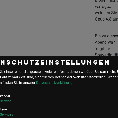
Modell nicht
verfügbar,
weichen Sie
Opus 4.8 au
Bis zu dies
Abend war
"digitale
Souveränität
die meisten
enschutzeinstellungen
Unternehmen
Sie einsehen und anpassen, welche Informationen wir über Sie sammeln. 
Wort aus
r aktiv" markiert sind, sind für den Betrieb der Website erforderlich.
Weiter
Strategiepap
 finden Sie in unserer
Datenschutzerklärung
.
Seither ist e
Betriebsfrag
ktional
Service
DREI
lyse
TAGE
Services