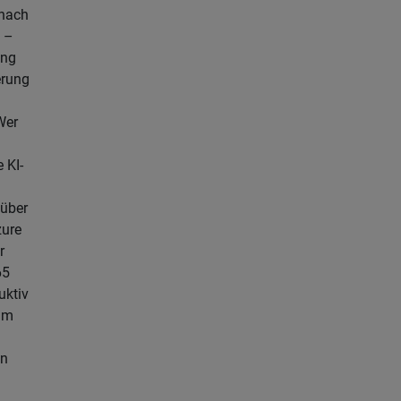
nach
 –
ung
erung
Wer
 KI-
über
zure
r
65
uktiv
am
en