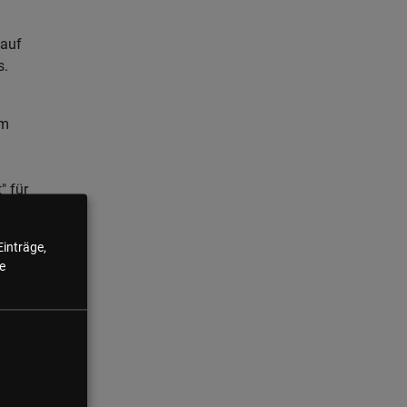
 auf
s.
em
" für
 ein
Einträge,
e
ieren.
s eine
e.