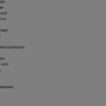
lle
en
 und
t zu
lage:
,
llklassifikation
for
" vom
.
:
bedenken