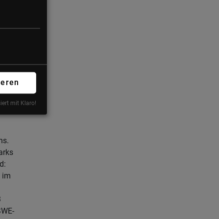
DAS
HEN
te
9.
 bis
ieren
igste
iert mit Klaro!
ns.
arks
d:
 im
3
SWE-