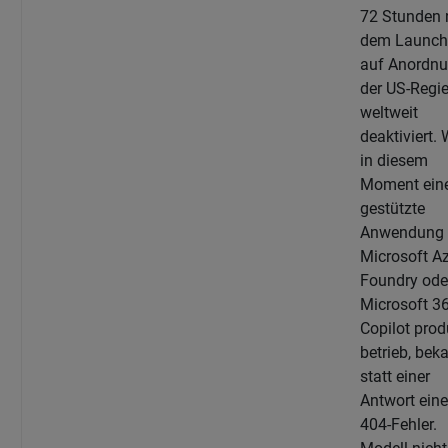
72 Stunden 
dem Launch
auf Anordn
der US-Regi
weltweit
deaktiviert. 
in diesem
Moment eine
gestützte
Anwendung 
Microsoft A
Foundry ode
Microsoft 3
Copilot prod
betrieb, bek
statt einer
Antwort ein
404-Fehler.