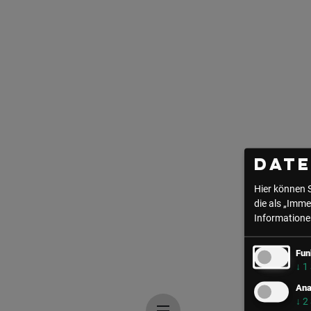
Dat
Hier können 
die als „Imme
Informationen
Fun
↓
1
Ana
↓
2