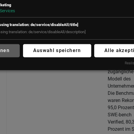
RUHM,
keting
DANN 
Services
ERWAC
Anthropic
ssing translation: de/service/disableAll/title]
veröffentlich
ssing translation: de/service/disableAll/description]
Fable 5 am 
Juni als das
dahin
hnen
Auswahl speichern
Alle akzept
leistungsfäh
Realis
öffentlich
zugängliche
Modell des
Unternehme
Die Benchm
waren Rekor
95,0 Prozent
SWE-bench
Verified, 80,
Prozent im 