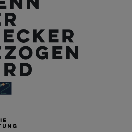
enn
er
tecker
ezogen
ird
IE
TUNG