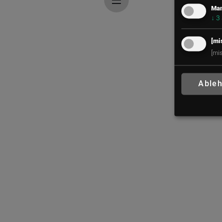
Mar
↓
3
[mi
[mi
Able