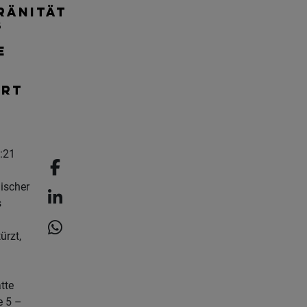
RÄNITÄT
B
E
RT
:21
ischer
s
ürzt,
tte
e 5 –