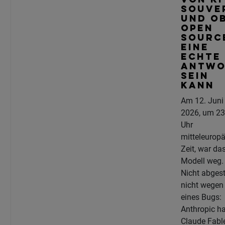
VON KI
SOUVE
UND O
OPEN
SOURC
EINE
ECHTE
ANTWO
SEIN
KANN
Am 12. Juni
2026, um 23
Uhr
mitteleuropä
Zeit, war da
Modell weg.
Nicht abgest
nicht wegen
eines Bugs:
Anthropic ha
Claude Fabl