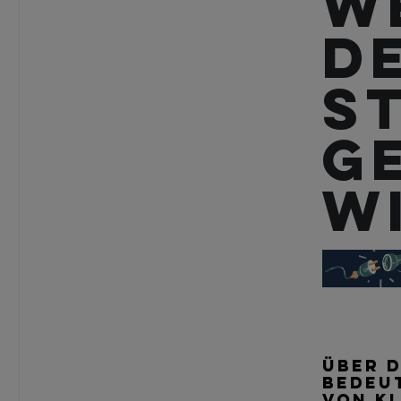
W
d
S
g
w
ÜBER D
BEDEU