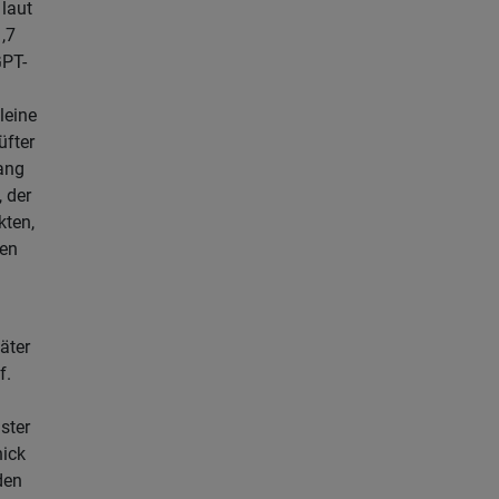
laut
,7
GPT-
kleine
üfter
ang
 der
kten,
ren
äter
f.
ster
ick
den