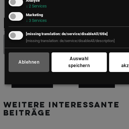
Analyse
↓
2
Services
Marketing
↓
3
Services
Insights-Redaktion
[missing translation: de/service/disableAll/title]
Petra Pichler
[missing translation: de/service/disableAll/description]
Content & Redaktion
LSZ GmbH
Auswahl
Ablehnen
speichern
akz
zur Community
alle Beiträge
Weitere interessante
Beiträge