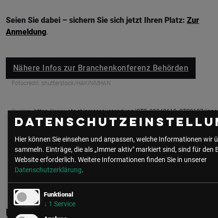
Seien Sie dabei – sichern Sie sich jetzt Ihren Platz:
Zur
Anmeldung
.
Nähere Infos zur Branchenkonferenz Behörden
Fotocredit: shutterstock/HAKINMHAN
Quellen:
https://www.ots.at/presseaussendung/OTS_20240619_OTS0187/inn
Datenschutzeinstellu
https://kpmg.com/at/de/home/insights/2025/05/cybersecurity-studie-
2025…
Hier können Sie einsehen und anpassen, welche Informationen wir ü
sammeln. Einträge, die als „Immer aktiv" markiert sind, sind für den 
Website erforderlich.
Weitere Informationen finden Sie in unserer
Datenschutzerklärung
.
Funktional
↓
1
Service
Über den/die Autor:in