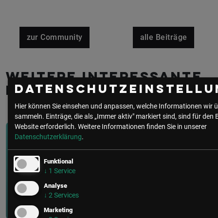
zur Community
alle Beiträge
Weitere interessante
Datenschutzeinstellu
Beiträge
Hier können Sie einsehen und anpassen, welche Informationen wir ü
sammeln. Einträge, die als „Immer aktiv" markiert sind, sind für den 
Website erforderlich.
Weitere Informationen finden Sie in unserer
Datenschutzerklärung
.
IT Security/CISO
• 1 Minute
WEBINAR: IT-Security CYBER
Funktional
↓
1
Service
Lounge | Wie Sie NIS2 in der Prax...
Analyse
↓
2
Services
Marketing