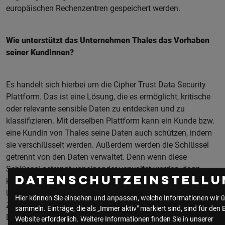
europäischen Rechenzentren gespeichert werden.
Wie unterstützt das Unternehmen Thales das Vorhaben
seiner KundInnen?
Es handelt sich hierbei um die Cipher Trust Data Security
Plattform. Das ist eine Lösung, die es ermöglicht, kritische
oder relevante sensible Daten zu entdecken und zu
klassifizieren. Mit derselben Plattform kann ein Kunde bzw.
eine Kundin von Thales seine Daten auch schützen, indem
sie verschlüsselt werden. Außerdem werden die Schlüssel
getrennt von den Daten verwaltet. Denn wenn diese
Schlüssel getrennt voneinander verwaltet werden, dann
Datenschutzeinstellu
kann genau kontrolliert werden, wer wann unter welchen
Umständen auf welche Schlüssel und auf welche Daten
Hier können Sie einsehen und anpassen, welche Informationen wir ü
Zugriff hat. Dabei ist es komplett gleichgültig, ob sich diese
sammeln. Einträge, die als „Immer aktiv" markiert sind, sind für den 
Daten dann in einer oder in mehreren Cloud-Infrastrukturen
Website erforderlich.
Weitere Informationen finden Sie in unserer