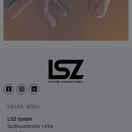
TRANSFORM.IT LSZ ONLINE
20. August 2026
Webinar: Vom ERP-User zum AI-M
UNSER BÜRO
LSZ GmbH
Gußhausstraße 14/9a