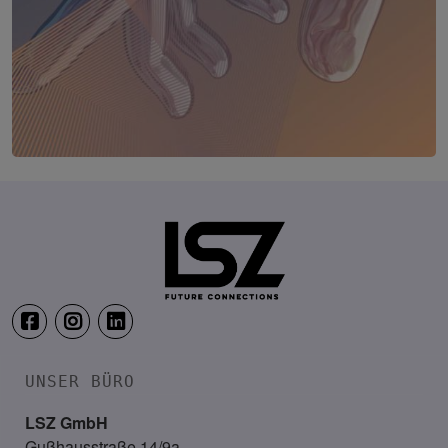
TRANSFORM.IT LSZ ONLINE
20. August 2026
Webinar: Vom ERP-User zum AI-M
UNSER BÜRO
LSZ GmbH
Gußhausstraße 14/9a