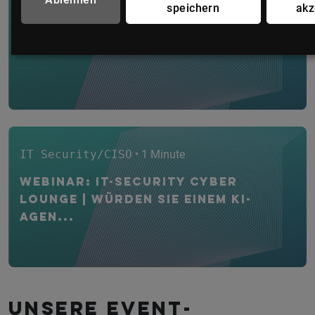
speichern
akz
Klassische Schutzkonzepte
stoßen an Grenzen
IT Security/CISO
• 1 Minute
WEBINAR: IT-Security CYBER
Lounge | Würden Sie einem KI-
Agen...
Unsere Event­