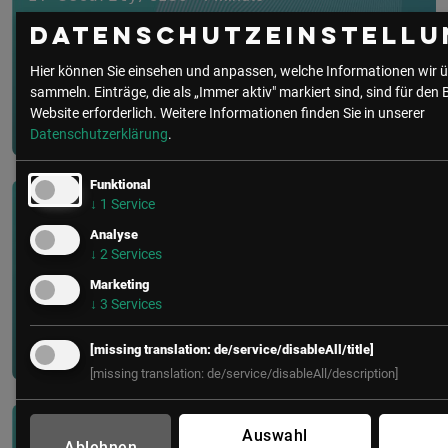
Datenschutzeinstellu
WEBINAR: IT-Security CYBER
Lounge | Wie Sie NIS2 in der Prax...
Hier können Sie einsehen und anpassen, welche Informationen wir ü
sammeln. Einträge, die als „Immer aktiv" markiert sind, sind für den 
Website erforderlich.
Weitere Informationen finden Sie in unserer
Datenschutzerklärung
.
Funktional
↓
1
Service
IT Security/CISO
• 3 Minuten
Analyse
↓
2
Services
Mythos: KI verändert die
Spielregeln der IT-Sicherheit
Marketing
↓
3
Services
[missing translation: de/service/disableAll/title]
[missing translation: de/service/disableAll/description]
Auswahl
IT Security/CISO
• 3 Minuten
Ablehnen