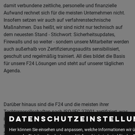
damit verbundene zeitliche, personelle und finanzielle
Aufwand rechnet sich für die meisten Unternehmen nicht.
Insofern setzen wir auch auf verfahrenstechnische
Maßnahmen. Das heißt, wir sind nicht nur technisch auf
dem neuesten Stand - Stichwort: Sicherheitsupdates,
Firewalls und so weiter - sondern unsere Mitarbeiter werden
auch außerhalb von Zertifizierungsaudits sensibilisiert,
geschult und regelmäßig trainiert. All dies bildet die Basis
für unsere F24 Lösungen und steht auf unserer täglichen
Agenda.
Darüber hinaus sind die F24 und die meisten ihrer
Tochtergesellschaften nach ISO/IEC 27001 zertifiziert, was
Datenschutzeinstellu
in Bezug auf den IT-Grundschutz weit über ISO27001
hinausgeht. Neben automatisierten Host-Agent-basierten
Hier können Sie einsehen und anpassen, welche Informationen wir ü
Schwachstellenscans lassen wir unsere Systeme