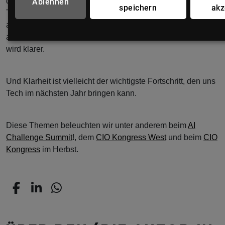
dem wir entscheiden, wie bewusst wir mit Macht,
Ablehnen
speichern
akz
Technologie und Verantwortung umgehen und vor allem
auch wo wir uns als Mensch einen Platz darin geben.
Nicht
alles wird schneller. Nicht alles wird besser. Aber vieles
wird klarer.
Und Klarheit ist vielleicht der wichtigste Fortschritt, den uns
Tech im nächsten Jahr bringen kann.
Diese Themen beleuchten wir unter anderem beim
AI
Challenge Summit
!, dem
CIO Kongress West
und beim
CIO
Kongress
im Herbst.