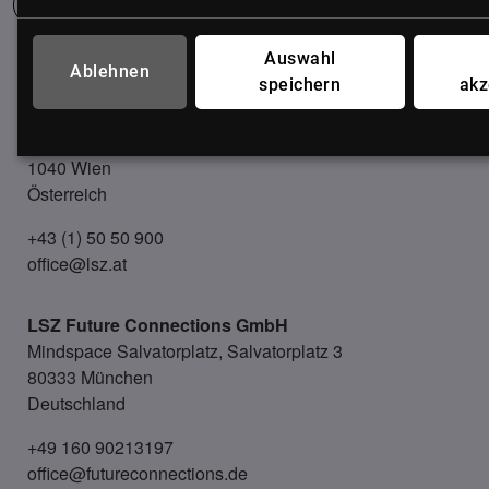
Auswahl
UNSER BÜRO
Ablehnen
speichern
akz
LSZ GmbH
Gußhausstraße 14/9a
1040 Wien
Österreich
+43 (1) 50 50 900
office@lsz.at
LSZ Future Connections
GmbH
Mindspace Salvatorplatz, Salvatorplatz 3
80333 München
Deutschland
+49 160 90213197
office@futureconnections.de