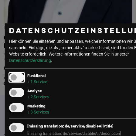
STRATEGIC TRENDS & AI IMPACT LEAD
Datenschutzeinstellu
CHRISTOPH
Hier können Sie einsehen und anpassen, welche Informationen wir ü
KRAL
sammeln. Einträge, die als „Immer aktiv" markiert sind, sind für den 
Website erforderlich.
Weitere Informationen finden Sie in unserer
Datenschutzerklärung
.
+43 (1) 50 50 900
+43 (0) 664 6144463
Funktional
↓
1
Service
christoph.kral@lsz.at
Analyse
↓
2
Services
Marketing
↓
3
Services
[missing translation: de/service/disableAll/title]
[missing translation: de/service/disableAll/description]