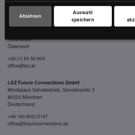
UNSER BÜRO
Auswahl
Ablehnen
speichern
akz
LSZ GmbH
Gußhausstraße 14/9a
1040 Wien
Österreich
+43 (1) 50 50 900
office@lsz.at
LSZ Future Connections
GmbH
Mindspace Salvatorplatz, Salvatorplatz 3
80333 München
Deutschland
+49 160 90213197
office@futureconnections.de