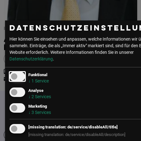
Datenschutzeinstellu
BEIRAT DES CIO KONGRESS & LSZ-GRÜNDER
ALEXANDER
Hier können Sie einsehen und anpassen, welche Informationen wir ü
sammeln. Einträge, die als „Immer aktiv" markiert sind, sind für den 
LOISEL
Website erforderlich.
Weitere Informationen finden Sie in unserer
Datenschutzerklärung
.
+43 (0) 676 607 329 2
Funktional
office@lsz.at
↓
1
Service
Analyse
↓
2
Services
Marketing
↓
3
Services
[missing translation: de/service/disableAll/title]
[missing translation: de/service/disableAll/description]