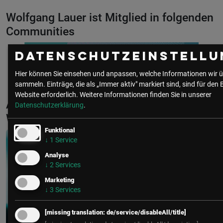
Wolfgang Lauer ist Mitglied in folgenden
Communities
Datenschutzeinstellu
IT Security
Hier können Sie einsehen und anpassen, welche Informationen wir ü
sammeln. Einträge, die als „Immer aktiv" markiert sind, sind für den 
Website erforderlich.
Weitere Informationen finden Sie in unserer
Aktuelle & Vergangene Events mit
Datenschutzerklärung
.
Wolfgang Lauer
Funktional
↓
1
Service
Analyse
↓
2
Services
Marketing
↓
3
Services
[missing translation: de/service/disableAll/title]