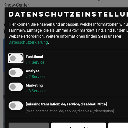
Know-Center.
Datenschutzeinstellu
Aktuelle & Vergangene Events mit
Hier können Sie einsehen und anpassen, welche Informationen wir ü
Wolfgang Kienreich
sammeln. Einträge, die als „Immer aktiv" markiert sind, sind für den 
Website erforderlich.
Weitere Informationen finden Sie in unserer
Datenschutzerklärung
.
Funktional
↓
1
Service
Analyse
↓
2
Services
Marketing
↓
3
Services
[missing translation: de/service/disableAll/title]
[missing translation: de/service/disableAll/description]