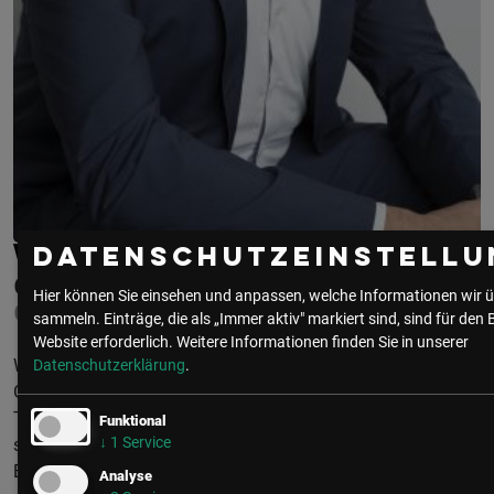
WOLFGANG ENNIKL, MBA
Datenschutzeinstellu
CUBIDO BUSINESS SOLUTIONS
Hier können Sie einsehen und anpassen, welche Informationen wir ü
CEO
sammeln. Einträge, die als „Immer aktiv" markiert sind, sind für den 
Website erforderlich.
Weitere Informationen finden Sie in unserer
Wolfgang Ennikl managed als Mitründer und
Datenschutzerklärung
.
Geschäftsführer der cubido business solutions gmbh ein
Team von rund 40 Mitarbeitern. Gemeinsam unterstützen
Funktional
↓
1
Service
sie ihre Kunden bei Digitalisierungs- und IoT-Projekten in den
Bereichen Analytics und Software Development. Bevor er
Analyse