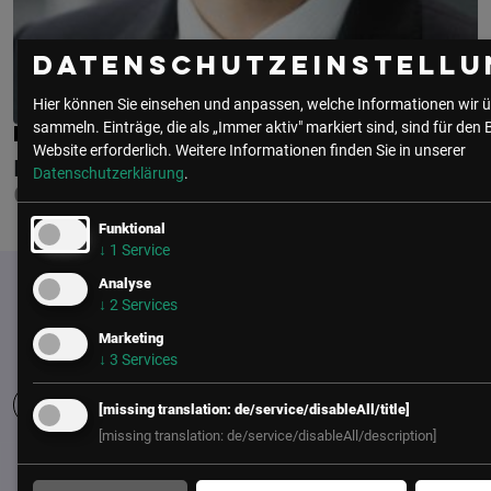
Datenschutzeinstellu
Hier können Sie einsehen und anpassen, welche Informationen wir ü
sammeln. Einträge, die als „Immer aktiv" markiert sind, sind für den 
DR. WERNER LANGHANS
Website erforderlich.
Weitere Informationen finden Sie in unserer
FREQUENTIS
Datenschutzerklärung
.
CIO
Funktional
↓
1
Service
Analyse
↓
2
Services
Marketing
↓
3
Services
[missing translation: de/service/disableAll/title]
[missing translation: de/service/disableAll/description]
UNSER BÜRO