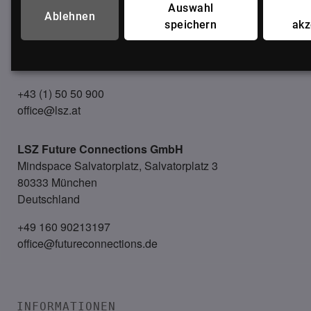
Auswahl
LSZ GmbH
Ablehnen
speichern
akz
Gußhausstraße 14/9a
1040 Wien
Österreich
+43 (1) 50 50 900
office@lsz.at
LSZ Future Connections
GmbH
Mindspace Salvatorplatz, Salvatorplatz 3
80333 München
Deutschland
+49 160 90213197
office@futureconnections.de
INFORMATIONEN