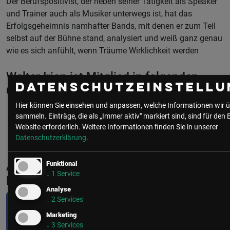
Der Berufspositivist, der neben seiner Tätigkeit als Speaker
und Trainer auch als Musiker unterwegs ist, hat das
Erfolgsgeheimnis namhafter Bands, mit denen er zum Teil
selbst auf der Bühne stand, analysiert und weiß ganz genau
wie es sich anfühlt, wenn Träume Wirklichkeit werden
Walter Irion ist Mitglied in folgenden
Datenschutzeinstellu
Communities
Hier können Sie einsehen und anpassen, welche Informationen wir ü
sammeln. Einträge, die als „Immer aktiv" markiert sind, sind für den 
CIO | IT
Website erforderlich.
Weitere Informationen finden Sie in unserer
Datenschutzerklärung
.
Aktuelle & Vergangene Events mit Walter
Funktional
↓
1
Service
Irion
Analyse
↓
2
Services
Marketing
↓
3
Services