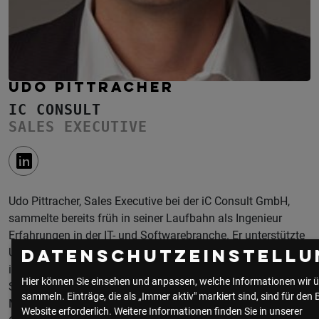
UDO PITTRACHER
IC CONSULT
SALES EXECUTIVE
Udo Pittracher, Sales Executive bei der iC Consult GmbH,
sammelte bereits früh in seiner Laufbahn als Ingenieur
Erfahrungen in der IT- und Softwarebranche. Er unterstützte
Unternehmen in verschiedenen Softwareprojekten – sowohl
Datenschutzeinstellu
in unterschiedlichen Funktionsbereichen der
Hier können Sie einsehen und anpassen, welche Informationen wir ü
Softwareentwicklung als auch mit einer Vielzahl an
sammeln. Einträge, die als „Immer aktiv" markiert sind, sind für den 
Methodiken. Mit dem zunehmenden Bedarf an
Website erforderlich.
Weitere Informationen finden Sie in unserer