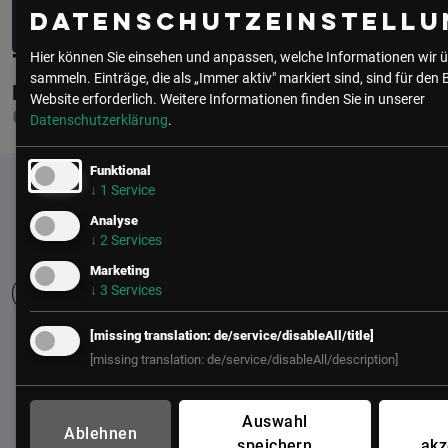
Datenschutzeinstellu
Hier können Sie einsehen und anpassen, welche Informationen wir ü
THOMAS FRANKLIN, MA, MSC
sammeln. Einträge, die als „Immer aktiv" markiert sind, sind für den 
BUNDESMINISTERIUM FÜR INNERES
Website erforderlich.
Weitere Informationen finden Sie in unserer
CHIEF DIGITAL OFFICER
Datenschutzerklärung
.
Funktional
↓
1
Service
Analyse
↓
2
Services
Marketing
↓
3
Services
[missing translation: de/service/disableAll/title]
UNSER BÜRO
[missing translation: de/service/disableAll/description]
LSZ GmbH
Gußhausstraße 14/9a
Auswahl
Ablehnen
1040 Wien
speichern
akz