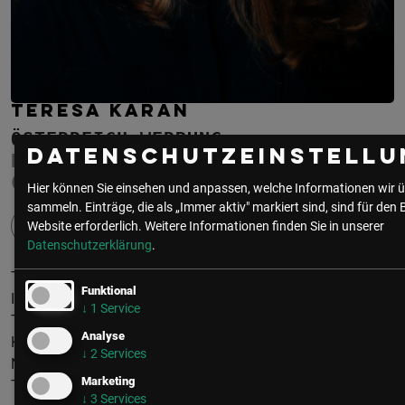
TERESA KARAN
ÖSTERREICH WERBUNG
Datenschutzeinstellu
HEAD OF TECHNISCHE SYSTEME &
CHANNEL ENTWICKLUNG
Hier können Sie einsehen und anpassen, welche Informationen wir ü
sammeln. Einträge, die als „Immer aktiv" markiert sind, sind für den 
Website erforderlich.
Weitere Informationen finden Sie in unserer
Datenschutzerklärung
.
Teresa Karan ist bei der Österreich Werbung im
Funktional
Innovationsbereich tätig und treibt als Expertin für digitale
↓
1
Service
Transformation die Entwicklung und Umsetzung zahlreicher
Analyse
KI-Projekte voran. Ihre Arbeit konzentriert sich auf die
↓
2
Services
Nutzung künstlicher Intelligenz, um den österreichischen
Marketing
Tourismussektor zukunftsorientiert zu gestalten.
↓
3
Services