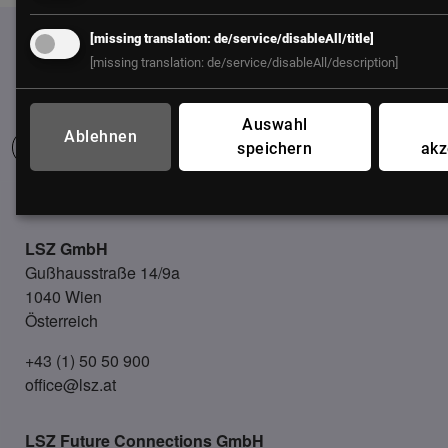
[missing translation: de/service/disableAll/title]
[missing translation: de/service/disableAll/description]
Auswahl
Ablehnen
speichern
akz
UNSER BÜRO
LSZ GmbH
Gußhausstraße 14/9a
1040 Wien
Österreich
+43 (1) 50 50 900
office@lsz.at
LSZ Future Connections
GmbH