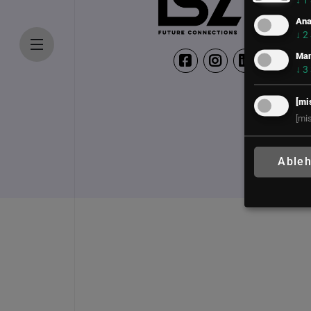
↓
1
Ana
↓
2
Mar
↓
3
[mi
[mi
Able