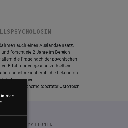
LLSPSYCHOLOGIN
m Rahmen auch einen Auslandseinsatz.
und forscht sie 2 Jahre im Bereich
r allem die Frage nach der psychischen
men Erfahrungen gesund zu bleiben.
tätig und ist nebenberufliche Lekorin an
tuts für positive
emischer Sicherheitsberater Österreich
Einträge,
e
INFORMATIONEN