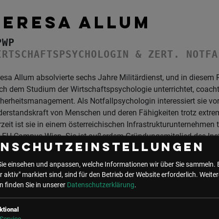
TERESA ALLUM
PWP
IRTSCHAFTSPSYCHOLOGIN & ZERT. NOTFA
esa Allum absolvierte sechs Jahre Militärdienst, und in diese
h dem Studium der Wirtschaftspsychologie unterrichtet, coacht 
herheitsmanagement. Als Notfallpsychologin interessiert sie vo
derstandskraft von Menschen und deren Fähigkeiten trotz extre
zeit ist sie in einem österreichischen Infrastrukturunternehmen 
 FH Campus Wien. Sie ist außerdem Gründungsmitglied des Insti
enschutzeinstellungen
rtschaftspsychologie (IPWP) und im Vorstand des Verbands akad
ASBÖ).
Sie einsehen und anpassen, welche Informationen wir über Sie sammeln. 
r aktiv" markiert sind, sind für den Betrieb der Website erforderlich.
Weiter
 finden Sie in unserer
Datenschutzerklärung
.
ktional
UNSER BÜRO