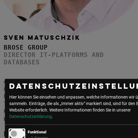
SVEN MATUSCHZIK
BROSE GROUP
DIRECTOR IT-PLATFORMS AND
DATABASES
Als agiler und menschenzentrierter IT-Leiter steht Sven seit
Datenschutzeinstellu
über einem Jahrzehnt an vorderster Front der
Dateninitiativen der Brose Gruppe. Als begeisterter
Hier können Sie einsehen und anpassen, welche Informationen wir ü
Technologieenthusiast blüht er auf, wenn er
sammeln. Einträge, die als „Immer aktiv" markiert sind, sind für den 
Website erforderlich.
Weitere Informationen finden Sie in unserer
Hochleistungsteams aufbaut, die die Zukunft der Branche
Datenschutzerklärung
.
prägen.
Funktional
Beiträge von Sven Matuschzik