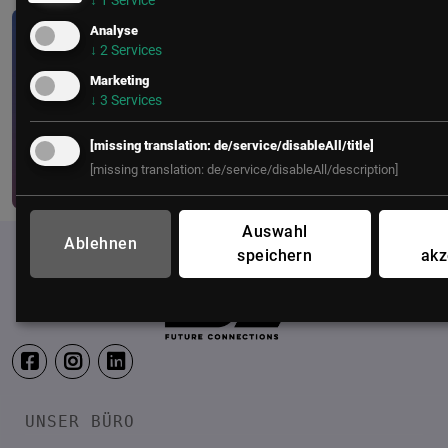
↓
1
Service
Analyse
CIO/IT
• 1 Minute
↓
2
Services
Marketing
WEBINAR:Large Language Models
↓
3
Services
in Unternehmen
[missing translation: de/service/disableAll/title]
[missing translation: de/service/disableAll/description]
Auswahl
Ablehnen
speichern
akz
UNSER BÜRO