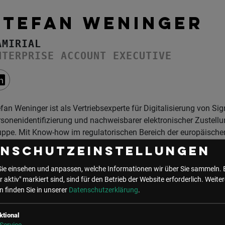
STEFAN WENINGER
AMIRIAL
NTERPRISE ACCOUNT EXECUTIVE
fan Weninger ist als Vertriebsexperte für Digitalisierung von S
sonenidentifizierung und nachweisbarer elektronischer Zustellu
uppe. Mit Know-how im regulatorischen Bereich der europäisch
ür nötigen Vorschriften zur Personenidentifizierung konzentriert
enschutzeinstellungen
telständischen bis großen Unternehmen und auf die Betreuung v
 er regelmäßig auf Veranstaltungen zu diesem Thema vertreten
Sie einsehen und anpassen, welche Informationen wir über Sie sammeln. 
r aktiv" markiert sind, sind für den Betrieb der Website erforderlich.
Weiter
 finden Sie in unserer
Datenschutzerklärung
.
ktional
UNSER BÜRO