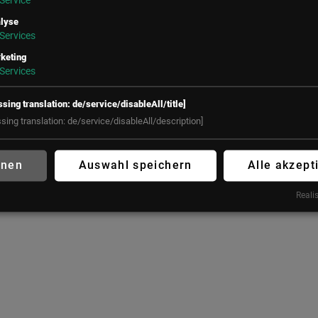
Service
LSZ GmbH
LSZ Future Connections
lyse
Services
Gußhausstraße 14/9a
GmbH
1040 Wien
Mindspace Salvatorplatz,
keting
Services
Österreich
Salvatorplatz 3
80333 München
+43 (1) 50 50 900
ssing translation: de/service/disableAll/title]
Deutschland
office@lsz.at
ssing translation: de/service/disableAll/description]
+49 160 90213197
office@futureconnections.de
hnen
Auswahl speichern
Alle akzept
Realis