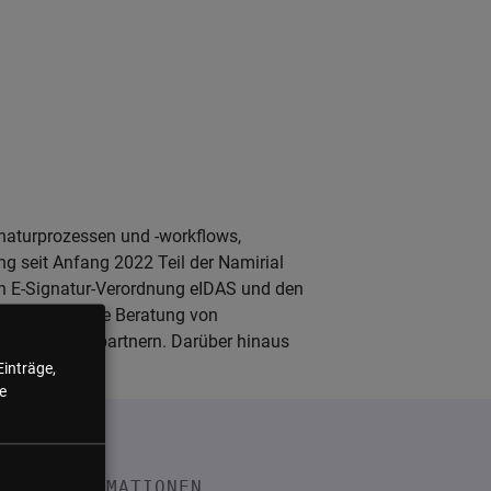
ignaturprozessen und -workflows,
ng seit Anfang 2022 Teil der Namirial
en E-Signatur-Verordnung eIDAS und den
 er sich auf die Beratung von
on Vertriebspartnern. Darüber hinaus
Einträge,
e
INFORMATIONEN