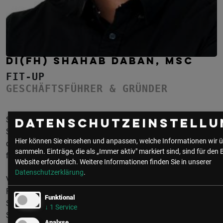
DI(FH) SHAHAB DABAN, MSC
FIT-UP
GESCHÄFTSFÜHRER & GRÜNDER
Shahab Daban ist CEO und Gründer von Fit-Up, einem Linzer
Datenschutzeinstellu
Startup mit der Mission, Mitarbeiter:innen von Unternehmen
Hier können Sie einsehen und anpassen, welche Informationen wir ü
durch ein innovatives Online-Angebot körperlich und mental
sammeln. Einträge, die als „Immer aktiv" markiert sind, sind für den 
fitter zu machen.
Website erforderlich.
Weitere Informationen finden Sie in unserer
Datenschutzerklärung
.
Vor der Gründung von Fit-Up im Jahr 2019 war er in der
Forschung von Brain-Computer-Interfaces sowie als
Funktional
Softwareentwickler, Produktmanager und Teamlead in der
↓
1
Service
Softwarebranche tätig.
Analyse