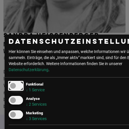
SANDRA HEISSENBERGER
Datenschutzeinstellu
MAGISTRATSDIREKTION DER STADT
WIEN
Hier können Sie einsehen und anpassen, welche Informationen wir ü
CISO
sammeln. Einträge, die als „Immer aktiv" markiert sind, sind für den 
Website erforderlich.
Weitere Informationen finden Sie in unserer
Datenschutzerklärung
.
Dipl.-Ing.in Sandra Heissenberger, MBA ist seit 1995 in der
Informations- und Kommunikationstechnologie der Stadt
Funktional
Wien tätig. Sie ist seit Februar 2010 mit der Aufgabe der
↓
1
Service
strategischen Steuerung der IKT-Sicherheit der Stadt Wien
Analyse
betraut und als Chief Information Security Officer (CISO)
↓
2
Services
bestellt.
Marketing
↓
3
Services