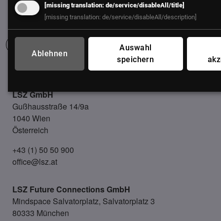
[missing translation: de/service/disableAll/title]
[missing translation: de/service/disableAll/description]
Auswahl
Ablehnen
speichern
akz
UNSER BÜRO
LSZ GmbH
Gußhausstraße 14/9a
1040 Wien
Österreich
+43 (1) 50 50 900
office@lsz.at
LSZ Future Connections
GmbH
Mindspace Salvatorplatz, Salvatorplatz 3
80333 München