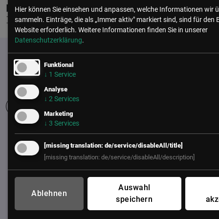
ENERGIE AG OBERÖSTERREICH
Hier können Sie einsehen und anpassen, welche Informationen wir ü
IT-PROJEKTMANAGEMENT
sammeln. Einträge, die als „Immer aktiv" markiert sind, sind für den 
Website erforderlich.
Weitere Informationen finden Sie in unserer
Datenschutzerklärung
.
Funktional
↓
1
Service
Analyse
↓
2
Services
Marketing
↓
3
Services
UNSER BÜRO
[missing translation: de/service/disableAll/title]
LSZ GmbH
[missing translation: de/service/disableAll/description]
Gußhausstraße 14/9a
1040 Wien
Auswahl
Österreich
Ablehnen
speichern
akz
+43 (1) 50 50 900