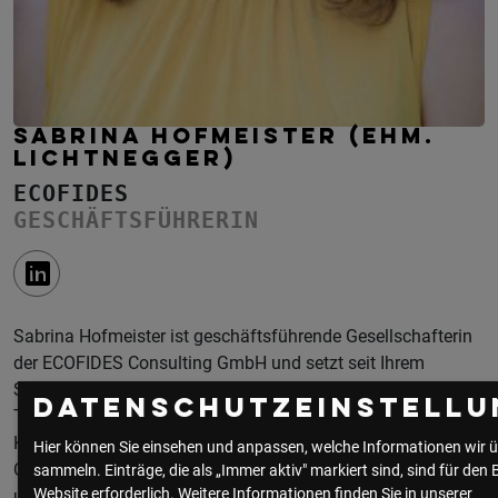
SABRINA HOFMEISTER (EHM.
LICHTNEGGER)
ECOFIDES
GESCHÄFTSFÜHRERIN
Sabrina Hofmeister ist geschäftsführende Gesellschafterin
der ECOFIDES Consulting GmbH und setzt seit Ihrem
Studium an der BOKU Wien einen Schwerpunkt auf das
Datenschutzeinstellu
Thema Nachhaltigkeit und insbesondere
Kreislaufwirtschaft. In den letzten 8 Jahren hat sie viele
Hier können Sie einsehen und anpassen, welche Informationen wir ü
Organisationen in ihrer nachhaltigen Entwicklung
sammeln. Einträge, die als „Immer aktiv" markiert sind, sind für den 
Website erforderlich.
Weitere Informationen finden Sie in unserer
unterstützt und wendet ihre Vogelperspektive in der