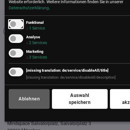
Website erforderlich.
Weitere Informationen finden Sie in unserer
Datenschutzerklärung
.
Funktional
↓
1
Service
Analyse
↓
2
Services
UNSER BÜRO
Marketing
↓
3
Services
LSZ GmbH
Gußhausstraße 14/9a
[missing translation: de/service/disableAll/title]
1040 Wien
[missing translation: de/service/disableAll/description]
Österreich
+43 (1) 50 50 900
Auswahl
Ablehnen
office@lsz.at
speichern
akz
LSZ Future Connections
GmbH
Mindspace Salvatorplatz, Salvatorplatz 3