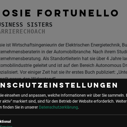
ROSIE FORTUNELLO
USINESS SISTERS
ARRIERECHOACH
ie ist Wirtschaftsingenieurin der Elektrischen Energietechnik, B
ternehmensberaterin in der Automobilbranche. Nach ihrem Stud
ernehmensberatung. Als Standortleiterin hat sie über 4 Jahre lan
omobilindustrie geleitet und ist auf den Bereich Autonomous D
zialisiert. Vor einiger Zeit hat sie ihr erstes Buch publiziert: „
mpft gegen den Widerstand“.
enschutzeinstellungen
Sie einsehen und anpassen, welche Informationen wir über Sie sammeln. 
r aktiv" markiert sind, sind für den Betrieb der Website erforderlich.
Weiter
 finden Sie in unserer
Datenschutzerklärung
.
UNSER BÜRO
LSZ GmbH
LSZ Future Connections
ktional