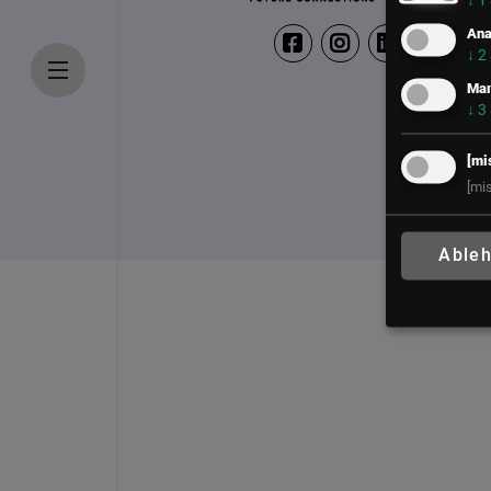
↓
1
Ana
↓
2
Mar
↓
3
[mi
[mi
Able