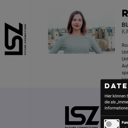
Direkt zum Inhalt
B
K
Ros
Un
Unt
Aut
spe
kä
Dat
Hier können 
die als „Imme
Informationen
Fun