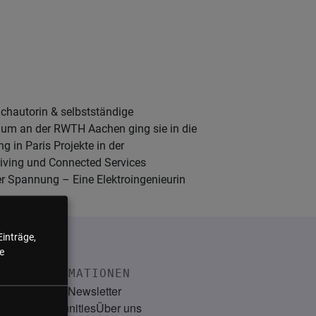
uchautorin & selbstständige
ium an der RWTH Aachen ging sie in die
g in Paris Projekte in der
riving und Connected Services
Unter Spannung – Eine Elektroingenieurin
Einträge,
e
INFORMATIONEN
Kontakt
Newsletter
Communities
Über uns